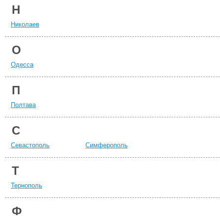
Н
Николаев
О
Одесса
П
Полтава
С
Севастополь
Симферополь
Т
Тернополь
Ф