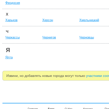
Феодосия
Х
Харьков
Херсон
Хмельницкий
Ч
Черкассы
Чернигов
Черновцы
Я
Ялта
Извини, но добавлять новые города могут только
участники со
Главная
Блог
О Нас
Контакт
По