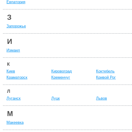
Евпатория
З
Запорожье
И
Измаил
К
Киев
Кировоград
Коктебель
Краматорск
Кременчуг
Кривой Рог
Л
Луганск
Луцк
Львов
М
Макеевка