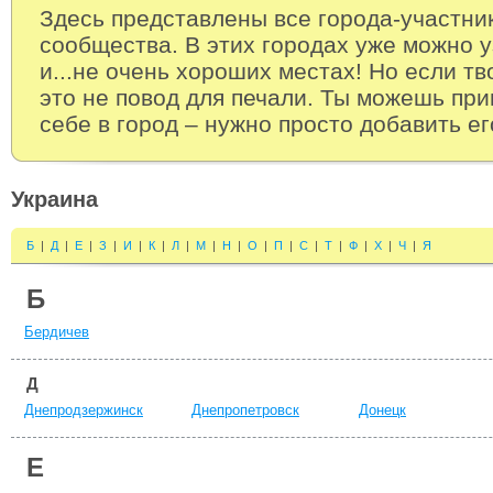
Здесь представлены все города-участни
сообщества. В этих городах уже можно 
и...не очень хороших местах! Но если тв
это не повод для печали. Ты можешь при
себе в город – нужно просто добавить ег
Украина
Б
|
Д
|
Е
|
З
|
И
|
К
|
Л
|
М
|
Н
|
О
|
П
|
С
|
Т
|
Ф
|
Х
|
Ч
|
Я
Б
Бердичев
Д
Днепродзержинск
Днепропетровск
Донецк
Е